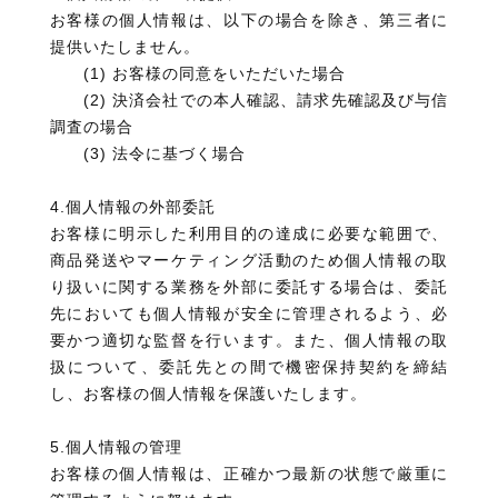
お客様の個人情報は、以下の場合を除き、第三者に
提供いたしません。
(1) お客様の同意をいただいた場合
(2)
決済会社での本人確認、請求先確認及び与信
調査の場合
(3) 法令に基づく場合
CONCEPT
4.個人情報の外部委託
PRODUCT
お客様に明示した利用目的の達成に必要な範囲で、
商品発送やマーケティング活動のため個人情報の取
FAQ
り扱いに関する業務を外部に委託する場合は、委託
CONTACT
先においても個人情報が安全に管理されるよう、必
WEB MAGAZINE
要かつ適切な監督を行います。また、個人情報の取
扱について、委託先との間で機密保持契約を締結
DAILY CARE SITE
し、お客様の個人情報を保護いたします。
5.個人情報の管理
お客様の個人情報は、正確かつ最新の状態で厳重に